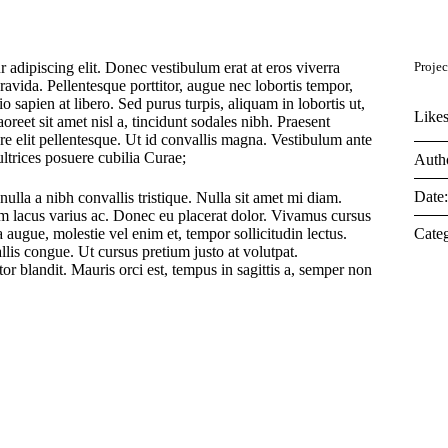
 adipiscing elit. Donec vestibulum erat at eros viverra
Projec
gravida. Pellentesque porttitor, augue nec lobortis tempor,
dio sapien at libero. Sed purus turpis, aliquam in lobortis ut,
Likes
oreet sit amet nisl a, tincidunt sodales nibh. Praesent
re elit pellentesque. Ut id convallis magna. Vestibulum ante
ultrices posuere cubilia Curae;
Auth
Date
nulla a nibh convallis tristique. Nulla sit amet mi diam.
m lacus varius ac. Donec eu placerat dolor. Vivamus cursus
 augue, molestie vel enim et, tempor sollicitudin lectus.
Categ
llis congue. Ut cursus pretium justo at volutpat.
tor blandit. Mauris orci est, tempus in sagittis a, semper non