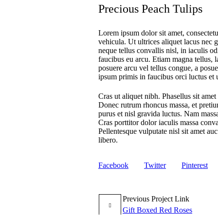
Precious Peach Tulips
Lorem ipsum dolor sit amet, consectetur
vehicula. Ut ultrices aliquet lacus nec 
neque tellus convallis nisl, in iaculis o
faucibus eu arcu. Etiam magna tellus, la
posuere arcu vel tellus congue, a posue
ipsum primis in faucibus orci luctus et 
Cras ut aliquet nibh. Phasellus sit amet 
Donec rutrum rhoncus massa, et pretiu
purus et nisl gravida luctus. Nam massa
Cras porttitor dolor iaculis massa conva
Pellentesque vulputate nisl sit amet auc
libero.
Facebook
Twitter
Pinterest
Previous
Project
Link
Gift Boxed Red Roses