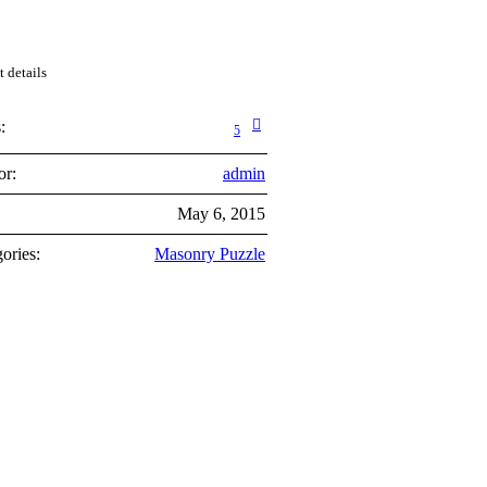
t details
:
5
or:
admin
:
May 6, 2015
ories:
Masonry Puzzle